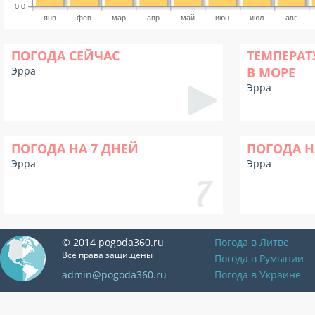
0.0
янв
фев
мар
апр
май
июн
июл
авг
ПОГОДА СЕЙЧАС
ТЕМПЕРАТ
Эрра
В МОРЕ
Эрра
ПОГОДА НА 7 ДНЕЙ
ПОГОДА Н
Эрра
Эрра
© 2014 pogoda360.ru
Погода в Литве
Все права защищены
Погода в Румынии
admin@pogoda360.ru
Погода в Украине