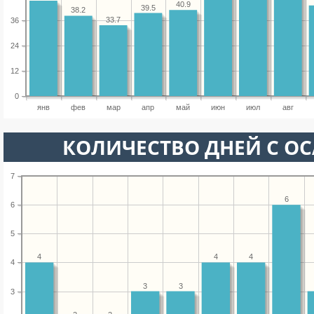
40.9
39.5
38.2
33.7
36
24
12
0
янв
фев
мар
апр
май
июн
июл
авг
КОЛИЧЕСТВО ДНЕЙ С О
7
6
6
5
4
4
4
4
3
3
3