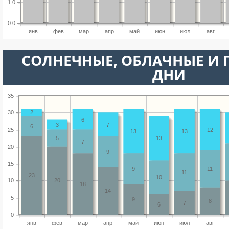
1.0
0.0
янв
фев
мар
апр
май
июн
июл
авг
CОЛНЕЧНЫЕ, ОБЛАЧНЫЕ И
ДНИ
35
30
2
6
3
7
6
25
12
13
13
5
13
7
20
9
15
9
11
11
23
10
10
20
18
14
5
9
8
7
6
0
янв
фев
мар
апр
май
июн
июл
авг