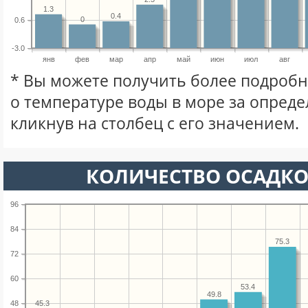
1.3
0.4
0
0.6
-3.0
янв
фев
мар
апр
май
июн
июл
авг
* Вы можете получить более подро
о температуре воды в море за опред
кликнув на столбец с его значением.
КОЛИЧЕСТВО ОСАДКО
96
84
75.3
72
60
53.4
49.8
48
45.3