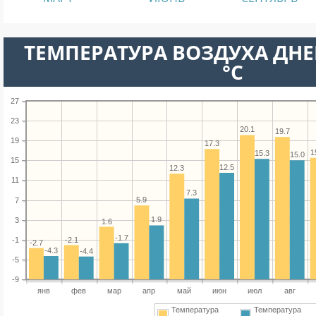
ТЕМПЕРАТУРА ВОЗДУХА ДНЕ
°C
27
23
20.1
19.7
19
17.3
1
15.3
15.0
15
12.5
12.3
11
7.3
5.9
7
1.9
3
1.6
-1.7
-2.1
-1
-2.7
-4.3
-4.4
-5
-9
янв
фев
мар
апр
май
июн
июл
авг
Температура
Температура