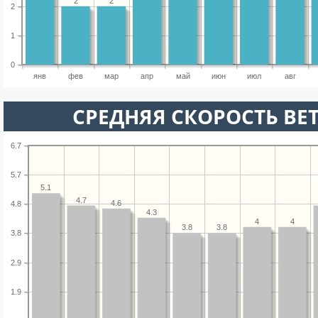
2
2
2
1
0
янв
фев
мар
апр
май
июн
июл
авг
СРЕДНЯЯ СКОРОСТЬ ВЕТ
6.7
5.7
5.1
4.7
4.6
4.8
4.3
4
4
3.8
3.8
3.8
2.9
1.9