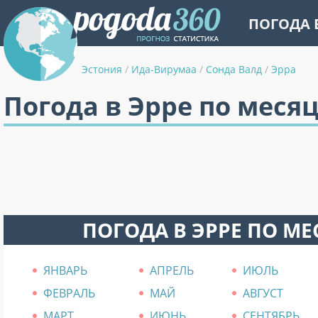
ПОГОДА 
Эстония
/
Ида-Вирумаа
/
Сонда Валд
/
Эрра
Погода в Эрре по меся
ПОГОДА В ЭРРЕ ПО М
ЯНВАРЬ
АПРЕЛЬ
ИЮЛЬ
ФЕВРАЛЬ
МАЙ
АВГУСТ
МАРТ
ИЮНЬ
СЕНТЯБРЬ